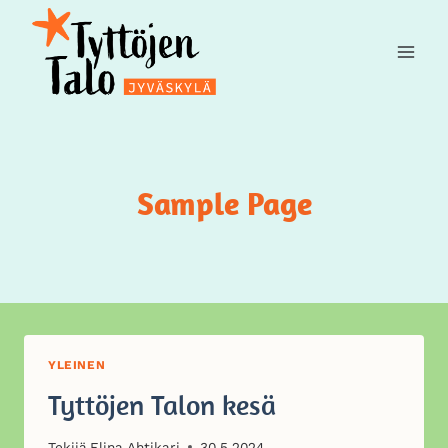
Siirry
sisältöön
Sample Page
YLEINEN
Tyttöjen Talon kesä
Tekijä
Elina Ahtikari
30.5.2024