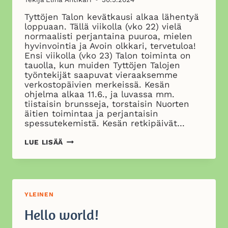
Tyttöjen Talon kevätkausi alkaa lähentyä
loppuaan. Tällä viikolla (vko 22) vielä
normaalisti perjantaina puuroa, mielen
hyvinvointia ja Avoin olkkari, tervetuloa!
Ensi viikolla (vko 23) Talon toiminta on
tauolla, kun muiden Tyttöjen Talojen
työntekijät saapuvat vieraaksemme
verkostopäivien merkeissä. Kesän
ohjelma alkaa 11.6., ja luvassa mm.
tiistaisin brunsseja, torstaisin Nuorten
äitien toimintaa ja perjantaisin
spessutekemistä. Kesän retkipäivät…
TYTTÖJEN
LUE LISÄÄ
TALON
KESÄ
YLEINEN
Hello world!