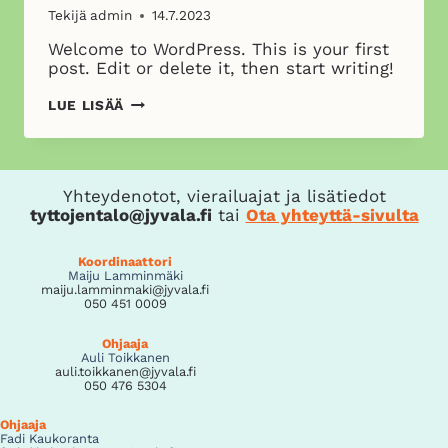
Tekijä
admin
14.7.2023
Welcome to WordPress. This is your first
post. Edit or delete it, then start writing!
HELLO
LUE LISÄÄ
WORLD!
Yhteydenotot, vierailuajat ja lisätiedot
tyttojentalo@jyvala.fi
tai
Ota yhteyttä-sivulta
Koordinaattori
Maiju Lamminmäki
maiju.lamminmaki@jyvala.fi
050 451 0009
Ohjaaja
Auli Toikkanen
auli.toikkanen@jyvala.fi
050 476 5304
Ohjaaja
Fadi Kaukoranta