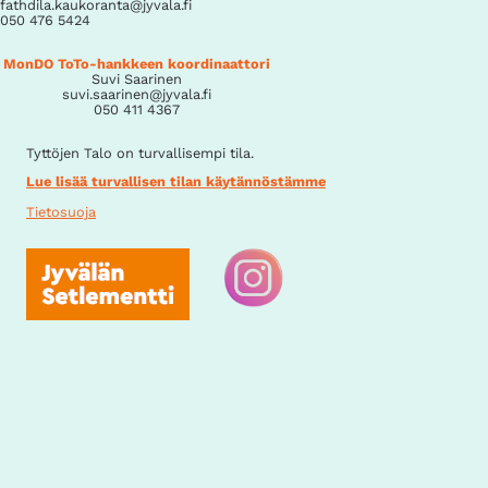
fathdila.kaukoranta@jyvala.fi
050 476 5424
MonDO ToTo-hankkeen koordinaattori
Suvi Saarinen
suvi.saarinen@jyvala.fi
050 411 4367
Tyttöjen Talo on turvallisempi tila.
Lue lisää turvallisen tilan käytännöstämme
Tietosuoja