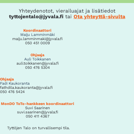
Yhteydenotot, vierailuajat ja lisätiedot
tyttojentalo@jyvala.fi
tai
Ota yhteyttä-sivulta
Koordinaattori
Maiju Lamminmäki
maiju.lamminmaki@jyvala.fi
050 451 0009
Ohjaaja
Auli Toikkanen
auli.toikkanen@jyvala.fi
050 476 5304
Ohjaaja
Fadi Kaukoranta
fathdila.kaukoranta@jyvala.fi
050 476 5424
MonDO ToTo-hankkeen koordinaattori
Suvi Saarinen
suvi.saarinen@jyvala.fi
050 411 4367
Tyttöjen Talo on turvallisempi tila.